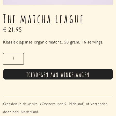
The matcha league
€
21,95
Klassiek japanse organic matcha. 50 gram, 16 servings.
The
matcha
league
TOEVOEGEN AAN WINKELWAGEN
aantal
Ophalen in de winkel (Oosterburen 9, Midsland) of verzenden
door heel Nederland.