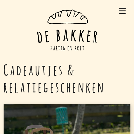
Skip
to
content
Cadeautjes &
relatiegeschenken